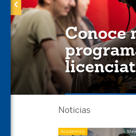
Conoce n
programa
licenciat
Noticias
Académico
May