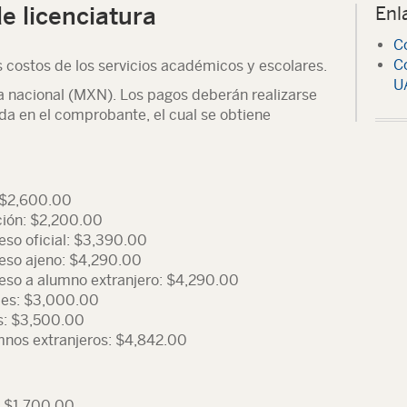
e licenciatura
Enl
C
Co
s costos de los servicios académicos y escolares.
U
 nacional (MXN). Los pagos deberán realizarse
ada en el comprobante, el cual se obtiene
: $2,600.00
ción: $2,200.00
eso oficial: $3,390.00
reso ajeno: $4,290.00
reso a alumno extranjero: $4,290.00
les: $3,000.00
s: $3,500.00
mnos extranjeros: $4,842.00
: $1,700.00