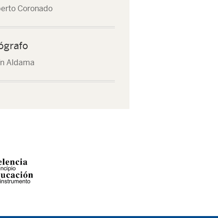
erto Coronado
ógrafo
ín Aldama