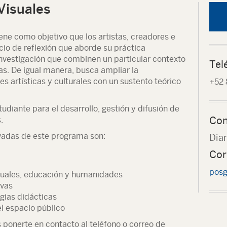
Visuales
ene como objetivo que los artistas, creadores e
io de reflexión que aborde su práctica
nvestigación que combinen un particular contexto
Tel
s. De igual manera, busca ampliar la
s artísticas y culturales con un sustento teórico
+52 
udiante para el desarrollo, gestión y difusión de
Con
.
ivadas de este programa son:
Dian
Cor
posg
visuales, educación y humanidades
ivas
egias didácticas
el espacio público
ponerte en contacto al teléfono o correo de