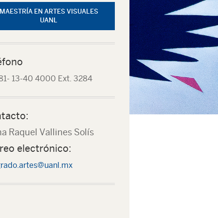
MAESTRÍA EN ARTES VISUALES
UANL
éfono
81- 13-40 4000 Ext. 3284
tacto:
a Raquel Vallines Solís
reo electrónico:
rado.artes@uanl.mx